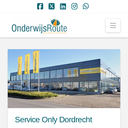
Facebook
X
LinkedIn
Instagram
Whatsapp
Nav
Service Only Dordrecht