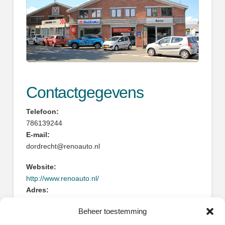
Contactgegevens
Telefoon:
786139244
E-mail:
dordrecht@renoauto.nl
Website:
http://www.renoauto.nl/
Adres:
Nijverheidstraat 65
Beheer toestemming
3316AP Dordrecht