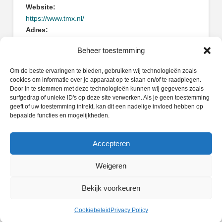
Website:
https://www.tmx.nl/
Adres:
Houtkopersstraat 6
Beheer toestemming
3334KD Zwijndrecht
Om de beste ervaringen te bieden, gebruiken wij technologieën zoals
cookies om informatie over je apparaat op te slaan en/of te raadplegen.
Door in te stemmen met deze technologieën kunnen wij gegevens zoals
surfgedrag of unieke ID's op deze site verwerken. Als je geen toestemming
geeft of uw toestemming intrekt, kan dit een nadelige invloed hebben op
Zoeken
bepaalde functies en mogelijkheden.
Search
Accepteren
Weigeren
PRIVACY POLICY
COOKIEBELEID (EU)
Bekijk voorkeuren
Facebook
X
LinkedIn
Instagram
Whatsapp
Cookiebeleid
Privacy Policy
POWERED BY
WIDIDI