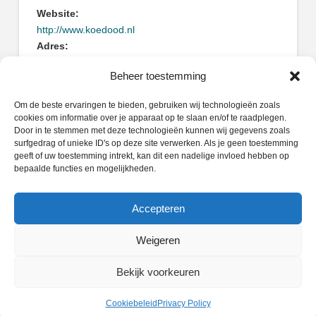
Website:
http://www.koedood.nl
Adres:
Frankepad 1
Beheer toestemming
3341LV Hendrik-Ido-Ambacht
Om de beste ervaringen te bieden, gebruiken wij technologieën zoals
cookies om informatie over je apparaat op te slaan en/of te raadplegen.
Door in te stemmen met deze technologieën kunnen wij gegevens zoals
surfgedrag of unieke ID's op deze site verwerken. Als je geen toestemming
geeft of uw toestemming intrekt, kan dit een nadelige invloed hebben op
Zoeken
bepaalde functies en mogelijkheden.
Search
Accepteren
Weigeren
PRIVACY POLICY
COOKIEBELEID (EU)
Bekijk voorkeuren
Facebook
X
LinkedIn
Instagram
Whatsapp
Cookiebeleid
Privacy Policy
POWERED BY
WIDIDI