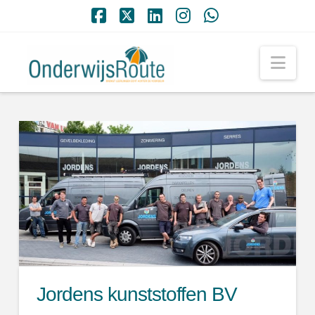
Facebook
X
LinkedIn
Instagram
Whatsapp
Nav
Jordens kunststoffen BV