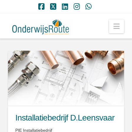
Facebook
X
LinkedIn
Instagram
Whatsapp
Nav
Installatiebedrijf D.Leensvaar
PIE Installatiebedrijf