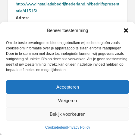
http://www.installatiebedrijfnederland.nl/bedrijfspresent
atie/41515/
Adres:
Korenbloemstraat 1
Beheer toestemming
3333ES Zwijndrecht
Om de beste ervaringen te bieden, gebruiken wij technologieën zoals
cookies om informatie over je apparaat op te slaan en/of te raadplegen.
Door in te stemmen met deze technologieën kunnen wij gegevens zoals
surfgedrag of unieke ID's op deze site verwerken. Als je geen toestemming
geeft of uw toestemming intrekt, kan dit een nadelige invloed hebben op
Zoeken
bepaalde functies en mogelijkheden.
Search
Accepteren
Weigeren
PRIVACY POLICY
COOKIEBELEID (EU)
Bekijk voorkeuren
Facebook
X
LinkedIn
Instagram
Whatsapp
Cookiebeleid
Privacy Policy
POWERED BY
WIDIDI