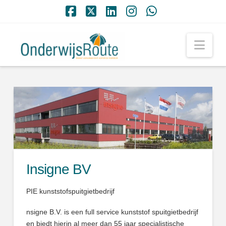
Facebook
X
LinkedIn
Instagram
Whatsapp
Nav
Insigne BV
PIE kunststofspuitgietbedrijf
nsigne B.V. is een full service kunststof spuitgietbedrijf
en biedt hierin al meer dan 55 jaar specialistische