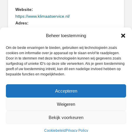
Website:
https://www.klimaatservice.nl/
Adres:
Nijverheidsstraat 31
Beheer toestemming
3371XE Hardinxveld Giessendam
Om de beste ervaringen te bieden, gebruiken wij technologieën zoals
cookies om informatie over je apparaat op te slaan en/of te raadplegen.
Door in te stemmen met deze technologieën kunnen wij gegevens zoals
surfgedrag of unieke ID's op deze site verwerken. Als je geen toestemming
geeft of uw toestemming intrekt, kan dit een nadelige invloed hebben op
Zoeken
bepaalde functies en mogelijkheden.
Search
Accepteren
Weigeren
PRIVACY POLICY
COOKIEBELEID (EU)
Bekijk voorkeuren
Facebook
X
LinkedIn
Instagram
Whatsapp
Cookiebeleid
Privacy Policy
POWERED BY
WIDIDI