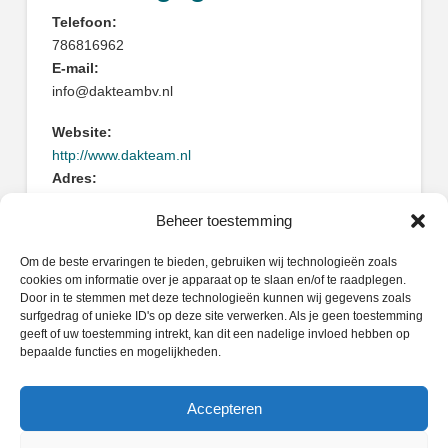
Telefoon:
786816962
E-mail:
info@dakteambv.nl
Website:
http://www.dakteam.nl
Adres:
Daltonstraat 25
Beheer toestemming
3335LR Zwijndrecht
Om de beste ervaringen te bieden, gebruiken wij technologieën zoals
cookies om informatie over je apparaat op te slaan en/of te raadplegen.
Door in te stemmen met deze technologieën kunnen wij gegevens zoals
surfgedrag of unieke ID's op deze site verwerken. Als je geen toestemming
geeft of uw toestemming intrekt, kan dit een nadelige invloed hebben op
Zoeken
bepaalde functies en mogelijkheden.
Search
Accepteren