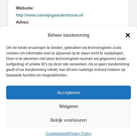
Website:
http://www.vanwijngaardenbouw.nl/
Adres:
Oosteind 49
Beheer toestemming
3356AB Papendrecht
Om de beste ervaringen te bieden, gebruiken wij technologieën zoals
cookies om informatie over je apparaat op te slaan en/of te raadplegen.
Door in te stemmen met deze technologieën kunnen wij gegevens zoals
surfgedrag of unieke ID's op deze site verwerken. Als je geen toestemming
geeft of uw toestemming intrekt, kan dit een nadelige invloed hebben op
Zoeken
bepaalde functies en mogelijkheden.
Search
Accepteren
Weigeren
PRIVACY POLICY
COOKIEBELEID (EU)
Bekijk voorkeuren
Facebook
X
LinkedIn
Instagram
Whatsapp
Cookiebeleid
Privacy Policy
POWERED BY
WIDIDI