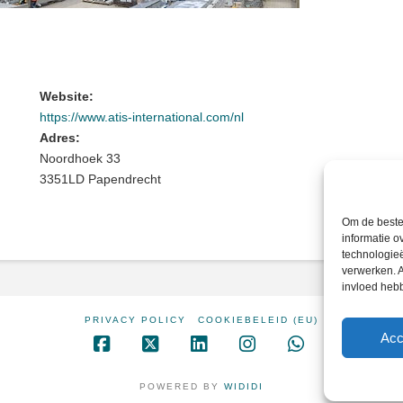
Website:
https://www.atis-international.com/nl
Adres:
Noordhoek 33
3351LD Papendrecht
Om de beste 
informatie o
technologieë
verwerken. A
invloed heb
PRIVACY POLICY
COOKIEBELEID (EU)
Acc
Facebook
X
LinkedIn
Instagram
Whatsapp
POWERED BY
WIDIDI