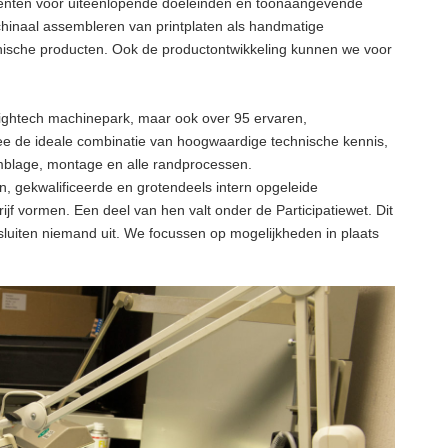
enten voor uiteenlopende doeleinden en toonaangevende
achinaal assembleren van printplaten als handmatige
nische producten. Ook de productontwikkeling kunnen we voor
hightech machinepark, maar ook over 95 ervaren,
ee de ideale combinatie van hoogwaardige technische kennis,
mblage, montage en alle randprocessen.
, gekwalificeerde en grotendeels intern opgeleide
jf vormen. Een deel van hen valt onder de Participatiewet. Dit
 sluiten niemand uit. We focussen op mogelijkheden in plaats