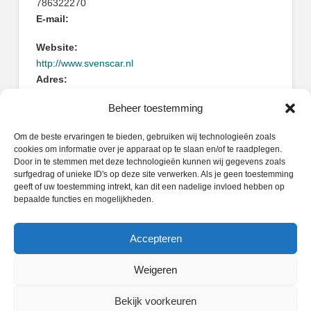
786322270
E-mail:
Website:
http://www.svenscar.nl
Adres:
Mijlweg 29
Beheer toestemming
3316BE Dordrecht
Om de beste ervaringen te bieden, gebruiken wij technologieën zoals
cookies om informatie over je apparaat op te slaan en/of te raadplegen.
Door in te stemmen met deze technologieën kunnen wij gegevens zoals
surfgedrag of unieke ID's op deze site verwerken. Als je geen toestemming
geeft of uw toestemming intrekt, kan dit een nadelige invloed hebben op
Zoeken
bepaalde functies en mogelijkheden.
Search
Accepteren
Weigeren
PRIVACY POLICY
COOKIEBELEID (EU)
Bekijk voorkeuren