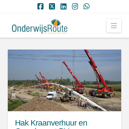
Facebook
X
LinkedIn
Instagram
Whatsapp
Nav
Hak Kraanverhuur en